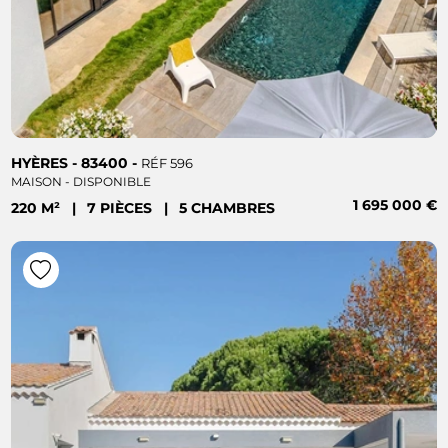
HYÈRES - 83400 -
RÉF 596
MAISON - DISPONIBLE
1 695 000 €
220 M²
|
7 PIÈCES
|
5 CHAMBRES