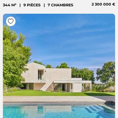
2 300 000 €
344 M²
|
9 PIÈCES
|
7 CHAMBRES