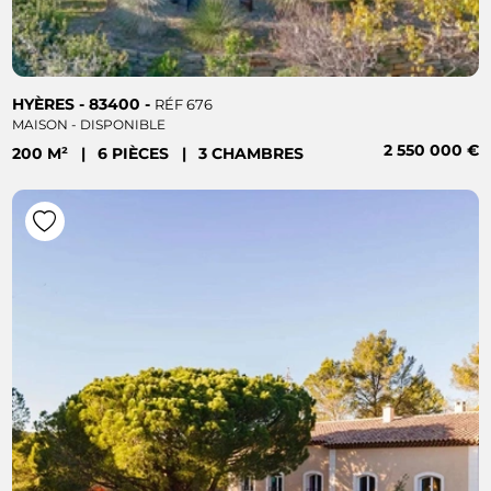
HYÈRES - 83400 -
RÉF 676
MAISON - DISPONIBLE
2 550 000 €
200 M²
|
6 PIÈCES
|
3 CHAMBRES