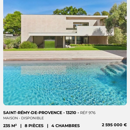
SAINT-RÉMY-DE-PROVENCE - 13210 -
RÉF 976
MAISON - DISPONIBLE
2 595 000 €
235 M²
|
8 PIÈCES
|
4 CHAMBRES