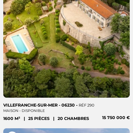
VILLEFRANCHE-SUR-MER - 06230 -
RÉF 290
MAISON - DISPONIBLE
15 750 000 €
1600 M²
|
25 PIÈCES
|
20 CHAMBRES