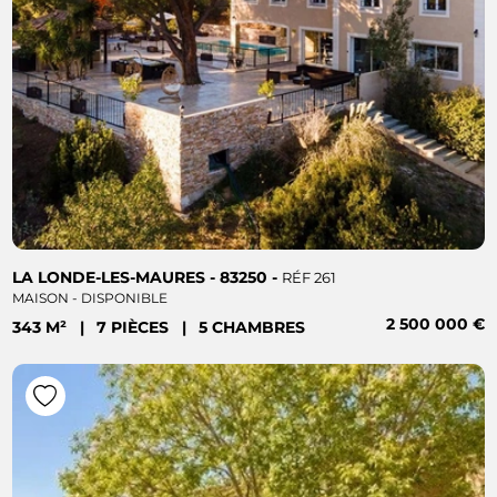
LA LONDE-LES-MAURES - 83250 -
RÉF 261
MAISON - DISPONIBLE
2 500 000 €
343 M²
|
7 PIÈCES
|
5 CHAMBRES