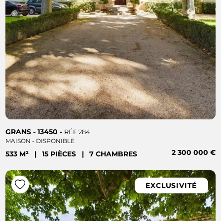
GRANS - 13450 -
RÉF 284
MAISON - DISPONIBLE
2 300 000 €
533 M²
|
15 PIÈCES
|
7 CHAMBRES
EXCLUSIVITÉ