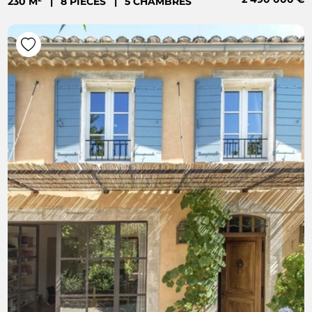
230 M²
|
8 PIÈCES
|
5 CHAMBRES