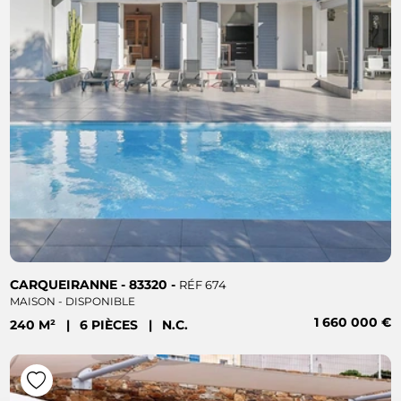
CARQUEIRANNE - 83320 -
RÉF 674
MAISON - DISPONIBLE
1 660 000 €
240 M²
|
6 PIÈCES
|
N.C.