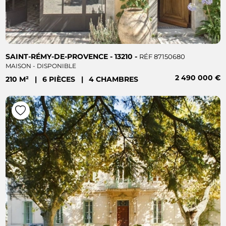
SAINT-RÉMY-DE-PROVENCE - 13210 -
RÉF 87150680
MAISON - DISPONIBLE
2 490 000 €
210 M²
|
6 PIÈCES
|
4 CHAMBRES