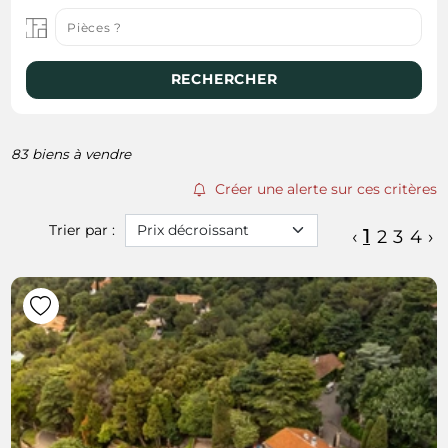
RECHERCHER
83 biens à vendre
Créer une alerte sur ces critères
Trier par :
1
‹
2
3
4
›