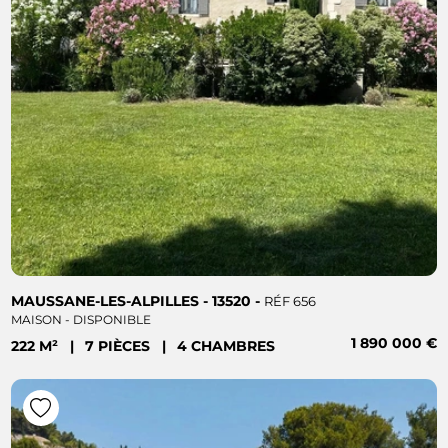
MAUSSANE-LES-ALPILLES - 13520 -
RÉF 656
MAISON - DISPONIBLE
1 890 000 €
222 M²
|
7 PIÈCES
|
4 CHAMBRES