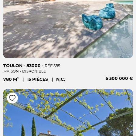
TOULON - 83000 -
RÉF 585
MAISON - DISPONIBLE
5 300 000 €
780 M²
|
15 PIÈCES
|
N.C.