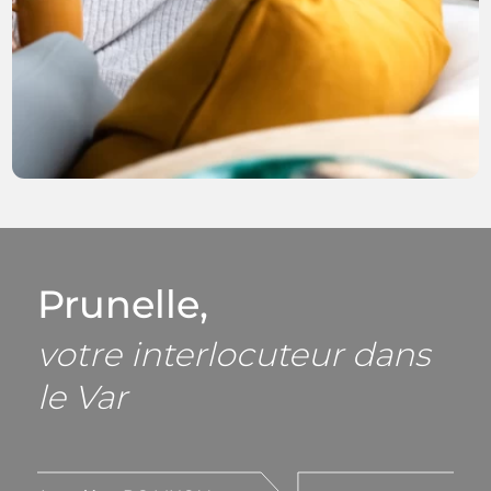
Prunelle,
D
votre interlocuteur dans
vo
le Var
Pa