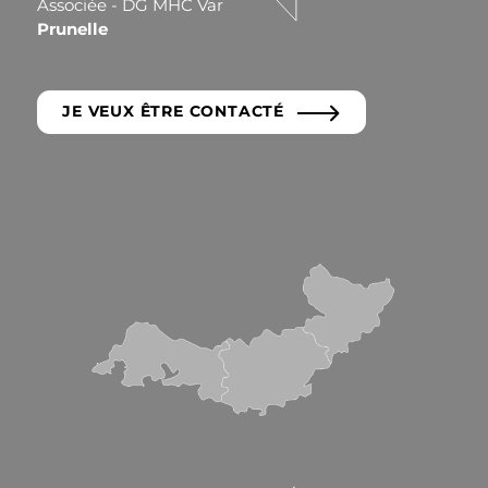
Associée - DG MHC Var
Chas
Prunelle
Dia
JE VEUX ÊTRE CONTACTÉ