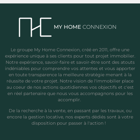
MY HOME
CONNEXION
Le groupe My Home Connexion, créé en 2011, offre une
expérience unique à ses clients pour tout projet immobilier.
Notre expérience, savoir-faire et savoir-être sont des atouts
indéniables pour comprendre vos attentes et vous apporter
en toute transparence la meilleure stratégie menant à la
réussite de votre projet. Notre vision de l'immobilier place
au coeur de nos actions quotidiennes vos objectifs et c'est
en réel partenaire que nous vous accompagnons pour les
accomplir.
De la recherche à la vente, en passant par les travaux, ou
encore la gestion locative, nos experts dédiés sont à votre
disposition pour passer à l'action !