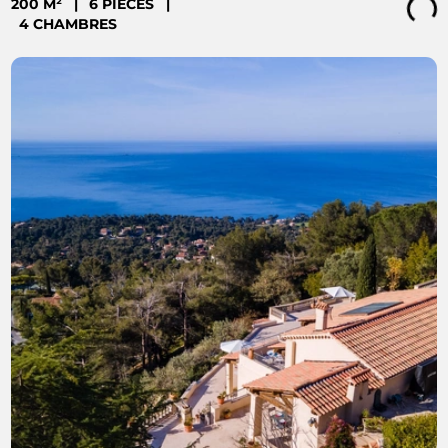
200 M²
|
6 PIÈCES
|
Loading...
4 CHAMBRES