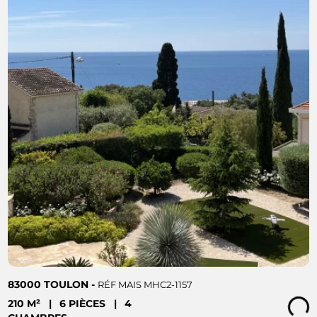
83000 TOULON -
RÉF MAIS MHC2-1157
210 M²
|
6 PIÈCES
|
4
Loading...