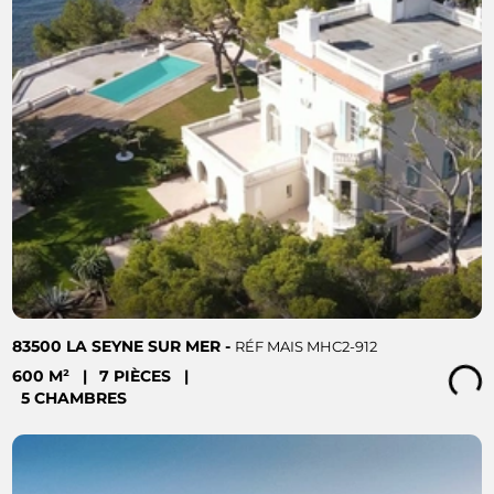
83500 LA SEYNE SUR MER -
RÉF MAIS MHC2-912
600 M²
|
7 PIÈCES
|
Loading...
5 CHAMBRES