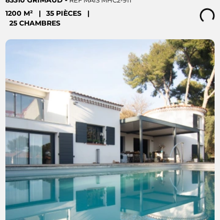
RÉF MAIS MHC2-911
1200 M²
|
35 PIÈCES
|
Loading...
25 CHAMBRES