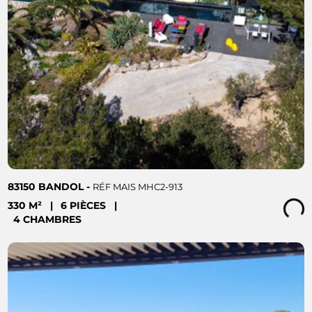
83150 BANDOL -
RÉF MAIS MHC2-913
330 M²
|
6 PIÈCES
|
Loading...
4 CHAMBRES