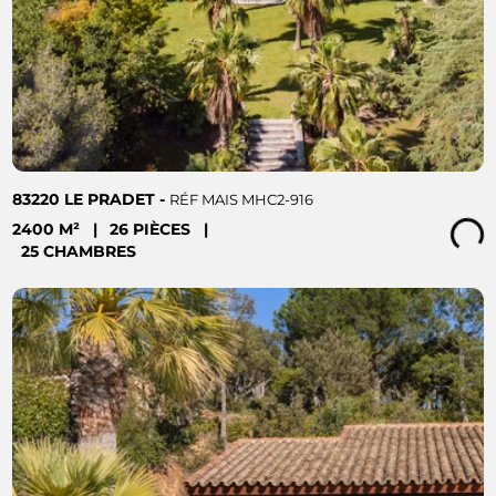
83220 LE PRADET -
RÉF MAIS MHC2-916
2400 M²
|
26 PIÈCES
|
Loading...
25 CHAMBRES