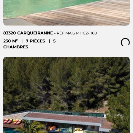
83320 CARQUEIRANNE -
RÉF MAIS MHC2-1160
230 M²
|
7 PIÈCES
|
5
Loading...
CHAMBRES