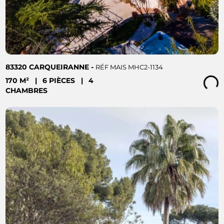
83320 CARQUEIRANNE -
RÉF MAIS MHC2-1134
170 M²
|
6 PIÈCES
|
4
Loading...
CHAMBRES