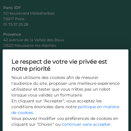
Paris IDF
110 boulevard Malesherbes
75017 Paris
01 75 57 25 28
Provence
42 avenue de la Vallée des Baux
13520 Maussane-les-Alpilles
04 70 90 05 25
Le respect de votre vie privée est
Côte d'Azur
notre priorité
Nous utilisons des cookies afin de mesurer
04 23 32 34 23
l'audience du site, proposer une meilleure expérience
Var
utilisateur et tester que vous n'êtes pas un robot
76B avenue Gambetta
lorsque vous validez un formulaire.
83400 Hyères
En cliquant sur "Accepter", vous acceptez les
04 23 32 34 23
conditions énoncées dans notre
politique en matière
de cookies
.
Vous pouvez modifier vos préférences de cookies en
cliquant sur "Choisir" ou
continuer sans accepter.