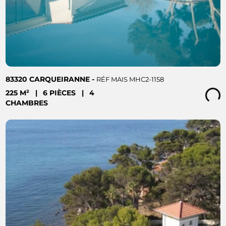
83320 CARQUEIRANNE -
RÉF MAIS MHC2-1158
225 M²
|
6 PIÈCES
|
4
Loading...
CHAMBRES