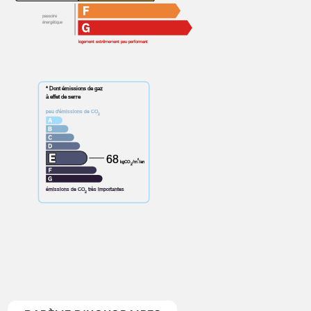
passoire
énergétique
logement extrêmement peu performant
* Dont émissions de gaz
à effet de serre
peu d'émissions de CO
2
68
²
kgCO
/m
/an
2
émissions de CO
très importantes
2