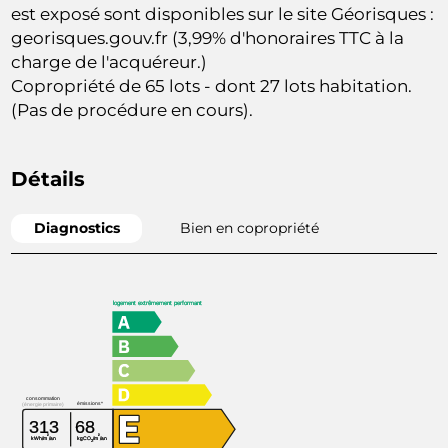
est exposé sont disponibles sur le site Géorisques :
georisques.gouv.fr (3,99% d'honoraires TTC à la
charge de l'acquéreur.)
Copropriété de 65 lots - dont 27 lots habitation.
(Pas de procédure en cours).
Détails
Diagnostics
Bien en copropriété
logement extrêmement performant
consommation
émissions*
(énergie primaire)
313
68
²
²
kWh/m
/an
kgCO
/m
/an
2