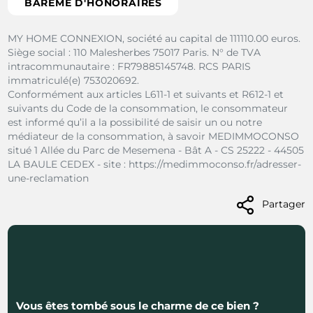
BARÈME D'HONORAIRES
MY HOME CONNEXION, société au capital de 111110.00 euros.
Siège social : 110 Malesherbes 75017 Paris.
N° de TVA
intracommunautaire : FR79885145748.
RCS PARIS
immatriculé(e) 753020692.
Conformément aux articles L611-1 et suivants et R612-1 et
suivants du Code de la consommation, le consommateur
est informé qu’il a la possibilité de saisir un ou notre
médiateur de la consommation, à savoir MEDIMMOCONSO
situé 1 Allée du Parc de Mesemena - Bât A - CS 25222 - 44505
LA BAULE CEDEX - site : https://medimmoconso.fr/adresser-
une-reclamation
Partager
Vous êtes tombé sous le charme de ce bien ?