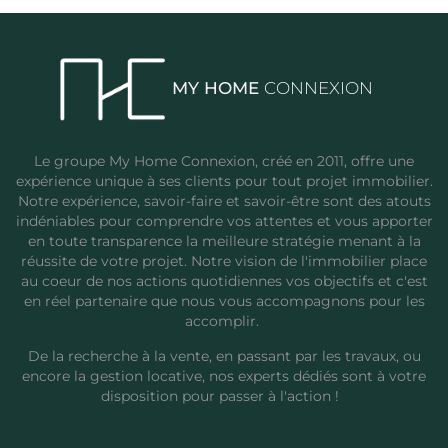
MY HOME
CONNEXION
Le groupe My Home Connexion, créé en 2011, offre une
expérience unique à ses clients pour tout projet immobilier.
Notre expérience, savoir-faire et savoir-être sont des atouts
indéniables pour comprendre vos attentes et vous apporter
en toute transparence la meilleure stratégie menant à la
réussite de votre projet. Notre vision de l'immobilier place
au coeur de nos actions quotidiennes vos objectifs et c'est
en réel partenaire que nous vous accompagnons pour les
accomplir.
De la recherche à la vente, en passant par les travaux, ou
encore la gestion locative, nos experts dédiés sont à votre
disposition pour passer à l'action !