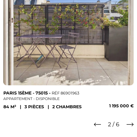
PARIS 15ÈME - 75015 -
RÉF 86901963
APPARTEMENT - DISPONIBLE
1 195 000 €
84 M²
|
3 PIÈCES
|
2 CHAMBRES
2 / 6