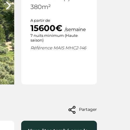
?
380m²
ACTUALITÉS
A partir de
15600€
RECRUTEME
/semaine
7 nuits minimum (Haute
saison)
Référence MAIS MHC2-146
Partager