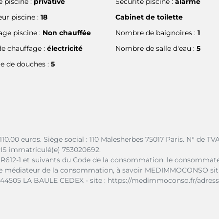
 piscine :
privative
Sécurité piscine :
alarme
ur piscine :
18
Cabinet de toilette
age piscine :
Non chauffée
Nombre de baignoires :
1
e chauffage :
électricité
Nombre de salle d'eau :
5
 de douches :
5
10.00 euros.
Siège social : 110 Malesherbes 75017 Paris.
N° de TV
IS immatriculé(e) 753020692.
t R612-1 et suivants du Code de la consommation, le consommate
 notre médiateur de la consommation, à savoir MEDIMMOCONSO sit
- 44505 LA BAULE CEDEX - site : https://medimmoconso.fr/adress