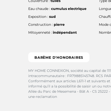
Couverture :
tuiles
Type de
Eau chaude :
cumulus electrique
Longue
Exposition :
sud
Chauff
Construction :
pierre
Mode d
Mitoyenneté :
indépendant
Nombre
BARÈME D'HONORAIRES
MY HOME CONNEXION, société au capital de 1111
intracommunautaire : FR79885145748.
RCS PAR
Conformément aux articles L611-1 et suivants e
informé qu’il a la possibilité de saisir un ou
Allée du Parc de Mesemena - Bât A - CS 25222 
une-reclamation