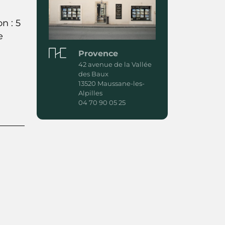
n : 5
e
Provence
42 avenue de la Vallée
des Baux
13520 Maussane-les-
Alpilles
04 70 90 05 25