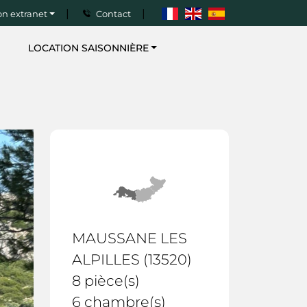
|
|
n extranet
Contact
LOCATION SAISONNIÈRE
GESTION
DE
PROPRIÉTÉ
CHASSE
IMMOBILIÈR
TRAVAUX
-
MAUSSANE LES
DÉCORATIO
ALPILLES (13520)
QUI
8 pièce(s)
SOMMES-
6 chambre(s)
NOUS