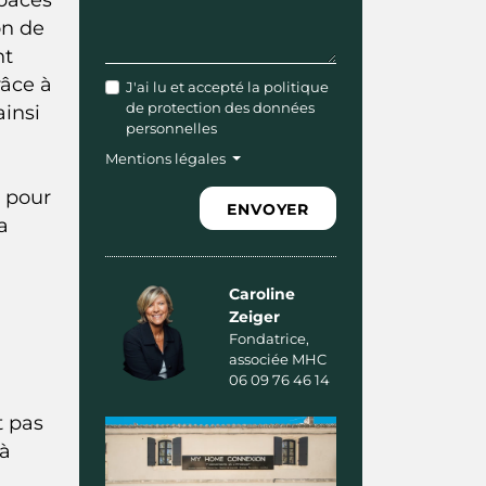
on de
nt
râce à
J'ai lu et accepté
la politique
de protection des données
ainsi
personnelles
Mentions légales
s pour
ENVOYER
a
Caroline
Zeiger
Fondatrice,
associée MHC
06 09 76 46 14
t pas
 à