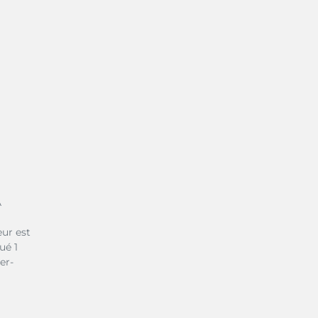
A
ur est
ué 1
er-