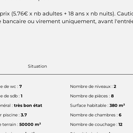
ix (5.76€ x nb adultes + 18 ans x nb nuits). Cautio
e bancaire ou virement uniquement, avant l'entré
Situation
 de wc :
7
Nombre de niveaux :
2
 de sdb :
1
Nombre de pièces :
8
néral :
très bon état
Surface habitable :
380 m²
 piscine :
3.7
Nombre de chambres :
6
 terrain :
50000 m²
Nombre de couchage :
12