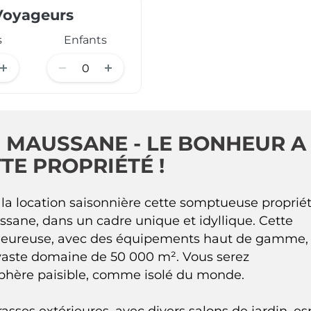
Voyageurs
s
Enfants
 MAUSSANE - LE BONHEUR A
TE PROPRIÉTÉ !
a location saisonnière cette somptueuse proprié
sane, dans un cadre unique et idyllique. Cette
leureuse, avec des équipements haut de gamme,
 vaste domaine de 50 000 m². Vous serez
hère paisible, comme isolé du monde.
asses extérieures, avec divers salons de jardin, e